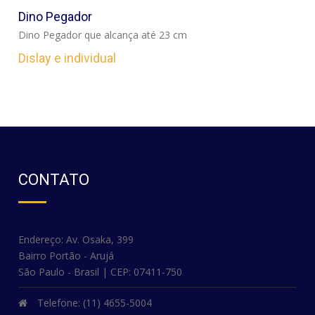
VER
Dino Pegador
Dino Pegador que alcança até 23 cm
Dislay e individual
CONTATO
Endereço: Av. Osaka, 399
Bairro Portão - Arujá
São Paulo - Brasil | CEP: 07411-750
Telefone: (11) 4655-5004