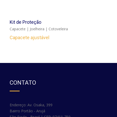
VER
Kit de Proteção
Capacete | Joelheira | Cotoveleira
Capacete ajustável
CONTATO
Endereço: Av. Osaka, 399
Bairro Portão - Arujá
São Paulo - Brasil | CEP: 07411-750