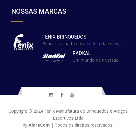
NOSSAS MARCAS
FENIX BRINQUEDOS
Brincar faz parte da vida de toda criança.
RADKAL
Um mundo de diversão!
Copyright © 2024
Fenix Manufatura de Brinquedos e Artigos
Esportivos Ltda
by
AlareCom
| Todos os direitos reservados.