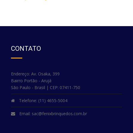
CONTATO
Endereço: Av. Osaka, 399
Bairro Portão - Arujá
São Paulo - Brasil | CEP: 07411-750
Telefone: (11) 4655-5004
Email:
sac@fenixbrinquedos.com.br